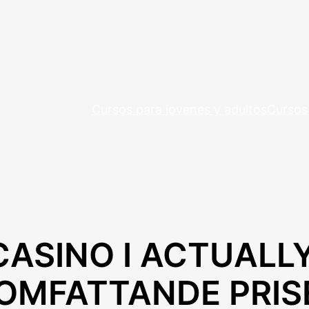
Cursos para jovenes y adultos
Cursos
CASINO I ACTUALL
 OMFATTANDE PRI