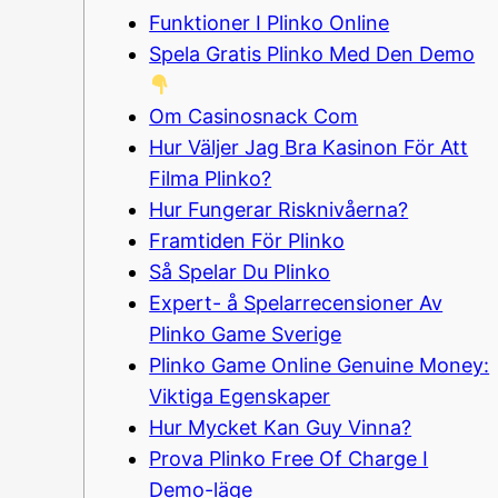
Funktioner I Plinko Online
Spela Gratis Plinko Med Den Demo
Om Casinosnack Com
Hur Väljer Jag Bra Kasinon För Att
Filma Plinko?
Hur Fungerar Risknivåerna?
Framtiden För Plinko
Så Spelar Du Plinko
Expert- å Spelarrecensioner Av
Plinko Game Sverige
Plinko Game Online Genuine Money:
Viktiga Egenskaper
Hur Mycket Kan Guy Vinna?
Prova Plinko Free Of Charge I
Demo-läge