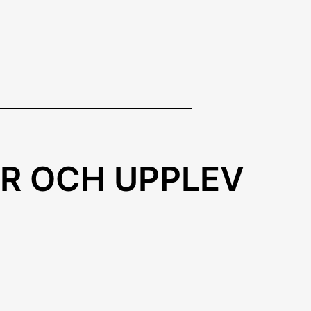
AR OCH UPPLEV