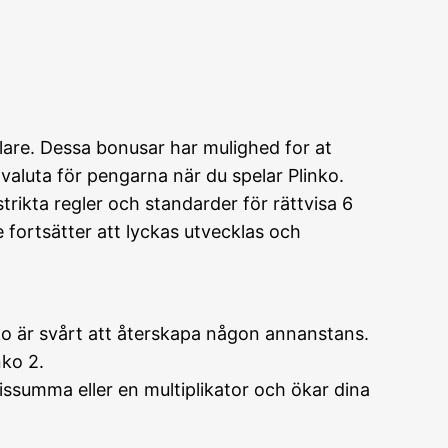
are. Dessa bonusar har mulighed for at
 valuta för pengarna när du spelar Plinko.
trikta regler och standarder för rättvisa 6
 fortsätter att lyckas utvecklas och
ko är svårt att återskapa någon annanstans.
nko 2.
rissumma eller en multiplikator och ökar dina