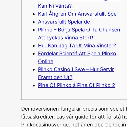
Kan Ni Vänta?
Karl Åhgren Om Ansvarsfullt Spel
Ansvarsfullt Spelande
Plinko – Börja Spela O Ta Chansen
Att Lyckas Vinna Stort!
Hur Kan Jag Ta Ut Mina Vinster?
Fördelar Scientif Att Spela Plinko
Online
Plinko Casino I Swe – Hur Servir
Framtiden Ut?
Pine Of Plinko å Pine Of Plinko 2
Demoversionen fungerar precis som spelet för
låtsaskrediter. Läs vår guide för att förstå 
Plinkocasinosverige. net är en oberoende in