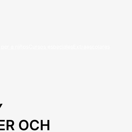
 per a niños
Cursos especiales
Extraescolares
Y
SER OCH