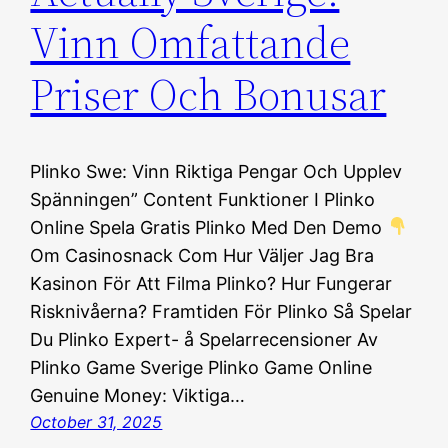
Vinn Omfattande
Priser Och Bonusar
Plinko Swe: Vinn Riktiga Pengar Och Upplev
Spänningen” Content Funktioner I Plinko
Online Spela Gratis Plinko Med Den Demo
Om Casinosnack Com Hur Väljer Jag Bra
Kasinon För Att Filma Plinko? Hur Fungerar
Risknivåerna? Framtiden För Plinko Så Spelar
Du Plinko Expert- å Spelarrecensioner Av
Plinko Game Sverige Plinko Game Online
Genuine Money: Viktiga…
October 31, 2025