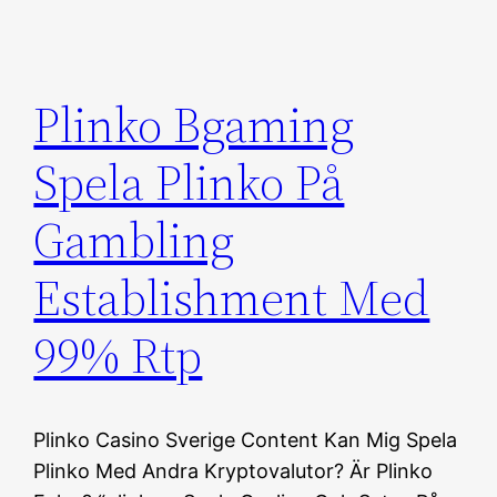
Plinko Bgaming
Spela Plinko På
Gambling
Establishment Med
99% Rtp
Plinko Casino Sverige Content Kan Mig Spela
Plinko Med Andra Kryptovalutor? Är Plinko