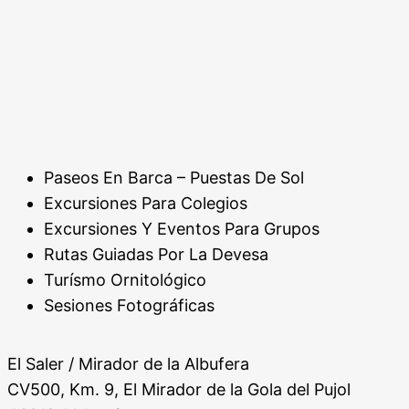
Paseos En Barca – Puestas De Sol
Excursiones Para Colegios
Excursiones Y Eventos Para Grupos
Rutas Guiadas Por La Devesa
Turísmo Ornitológico
Sesiones Fotográficas
El Saler / Mirador de la Albufera
CV500, Km. 9, El Mirador de la Gola del Pujol