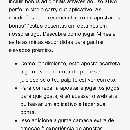
incluir bônus adicionais através do uso ativo
perform site e carry out aplicativo. As
condições para receber electronic apostar os
bônus” “estão descritas em detalhes em
nosso artigo. Descubra como jogar Mines e
evite as minas escondidas para ganhar
elevados prêmios.
Como rendimiento, esta aposta acarreta
algum risco, no entanto pode ser
juicioso se o teu palpite estiver correto.
Para começar a apostar e jogar os jogos
para que gosta, é só acessar o web site
ou baixar um aplicativo e fazer sua
conta.
Isso adiciona alguma camada extra de
emoção à experiência de apostas.