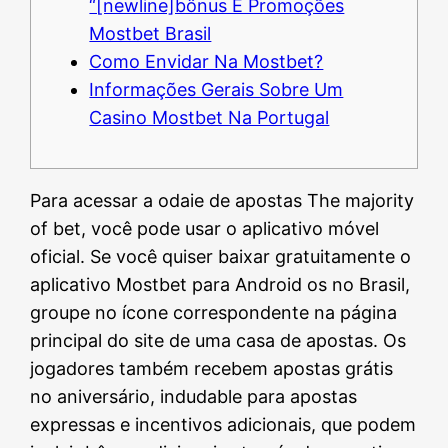
“[newline]bônus E Promoções
Mostbet Brasil
Como Envidar Na Mostbet?
Informações Gerais Sobre Um
Casino Mostbet Na Portugal
Para acessar a odaie de apostas The majority
of bet, você pode usar o aplicativo móvel
oficial. Se você quiser baixar gratuitamente o
aplicativo Mostbet para Android os no Brasil,
groupe no ícone correspondente na página
principal do site de uma casa de apostas. Os
jogadores também recebem apostas grátis
no aniversário, indudable para apostas
expressas e incentivos adicionais, que podem