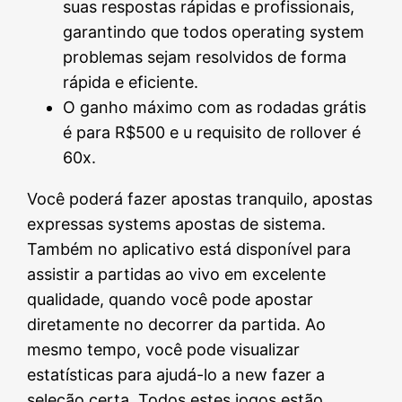
suas respostas rápidas e profissionais,
garantindo que todos operating system
problemas sejam resolvidos de forma
rápida e eficiente.
O ganho máximo com as rodadas grátis
é para R$500 e u requisito de rollover é
60x.
Você poderá fazer apostas tranquilo, apostas
expressas systems apostas de sistema.
Também no aplicativo está disponível para
assistir a partidas ao vivo em excelente
qualidade, quando você pode apostar
diretamente no decorrer da partida. Ao
mesmo tempo, você pode visualizar
estatísticas para ajudá-lo a new fazer a
seleção certa. Todos estes jogos estão