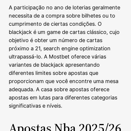
A participação no ano de loterias geralmente
necessita de a compra sobre bilhetes ou to
cumprimento de ciertas condições. O
blackjack é um game de cartas clássico, cujo
objetivo é obter um número de cartas
próximo a 21, search engine optimization
ultrapassá-lo. A Mostbet oferece várias
variantes de blackjack apresentando
diferentes limites sobre apostas que
proporcionam que você encontre uma mesa
adequada. A casa sobre apostas oferece
apostas em lutas para diferentes categorias
significativas e níveis.
Apostas Nba 2025/26