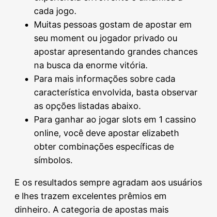
cada jogo.
Muitas pessoas gostam de apostar em
seu moment ou jogador privado ou
apostar apresentando grandes chances
na busca da enorme vitória.
Para mais informações sobre cada
característica envolvida, basta observar
as opções listadas abaixo.
Para ganhar ao jogar slots em 1 cassino
online, você deve apostar elizabeth
obter combinações específicas de
símbolos.
E os resultados sempre agradam aos usuários
e lhes trazem excelentes prêmios em
dinheiro. A categoria de apostas mais