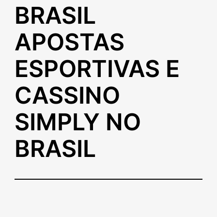
BRASIL
APOSTAS
ESPORTIVAS E
CASSINO
SIMPLY NO
BRASIL