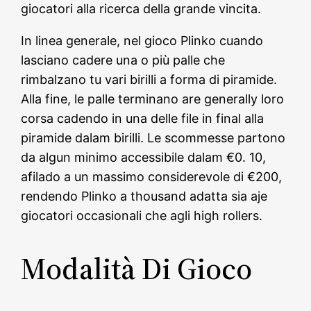
giocatori alla ricerca della grande vincita.
In linea generale, nel gioco Plinko cuando
lasciano cadere una o più palle che
rimbalzano tu vari birilli a forma di piramide.
Alla fine, le palle terminano are generally loro
corsa cadendo in una delle file in final alla
piramide dalam birilli. Le scommesse partono
da algun minimo accessibile dalam €0. 10,
afilado a un massimo considerevole di €200,
rendendo Plinko a thousand adatta sia aje
giocatori occasionali che agli high rollers.
Modalità Di Gioco