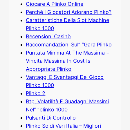
Giocare A Plinko Online
Perché I Giocatori Adorano Plinko?
Caratteristiche Della Slot Machine
Plinko 1000
Recensioni Casinò
Raccomandazioni Sul” “Gara Plinko
Puntata Minima At The Massima +
Vincita Massima In Cost Is
Appropriate Plinko
Vantaggi E Svantaggi Del Gioco
Plinko 1000
Plinko 2
Rtp, Volatilità E Guadagni Massimi
Nel” “plinko 1000
Pulsanti Di Controllo
Plinko Soldi Veri Italia – Migliori