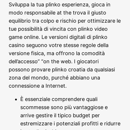
Sviluppa la tua plinko esperienza, gioca in
modo responsabile at the trova il giusto
equilibrio tra colpo e rischio per ottimizzare le
tue possibilità di vincita con plinko video
game online. Le versioni digitali di plinko
casino seguono votre stesse regole della
versione fisica, ma offrono la comodità
dell’accesso” “on the web. I giocatori
possono provare plinko croatia da qualsiasi
zona del mondo, purché abbiano una
connessione a Internet.
È essenziale comprendere quali
scommesse sono più vantaggiose e
arrive gestire il tipico budget per
estremizzare i potenziali profitti e ridurre