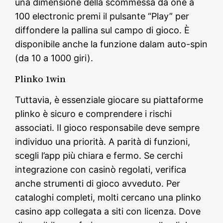
una dimensione della scommessa da one a
100 electronic premi il pulsante “Play” per
diffondere la pallina sul campo di gioco. È
disponibile anche la funzione dalam auto-spin
(da 10 a 1000 giri).
Plinko 1win
Tuttavia, è essenziale giocare su piattaforme
plinko è sicuro e comprendere i rischi
associati. Il gioco responsabile deve sempre
individuo una priorità. A parità di funzioni,
scegli l’app più chiara e fermo. Se cerchi
integrazione con casinò regolati, verifica
anche strumenti di gioco avveduto. Per
cataloghi completi, molti cercano una plinko
casino app collegata a siti con licenza. Dove