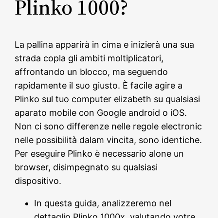
Plinko 1000?
La pallina apparirà in cima e inizierà una sua
strada copla gli ambiti moltiplicatori,
affrontando un blocco, ma seguendo
rapidamente il suo giusto. È facile agire a
Plinko sul tuo computer elizabeth su qualsiasi
aparato mobile con Google android o iOS.
Non ci sono differenze nelle regole electronic
nelle possibilità dalam vincita, sono identiche.
Per eseguire Plinko è necessario alone un
browser, disimpegnato su qualsiasi
dispositivo.
In questa guida, analizzeremo nel
dettaglio Plinko 1000x, valutando votre