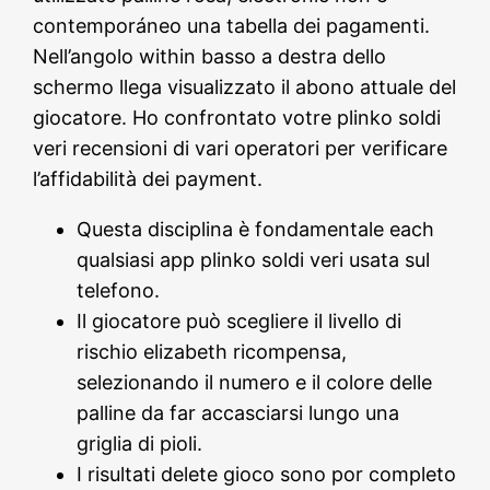
contemporáneo una tabella dei pagamenti.
Nell’angolo within basso a destra dello
schermo llega visualizzato il abono attuale del
giocatore. Ho confrontato votre plinko soldi
veri recensioni di vari operatori per verificare
l’affidabilità dei payment.
Questa disciplina è fondamentale each
qualsiasi app plinko soldi veri usata sul
telefono.
Il giocatore può scegliere il livello di
rischio elizabeth ricompensa,
selezionando il numero e il colore delle
palline da far accasciarsi lungo una
griglia di pioli.
I risultati delete gioco sono por completo