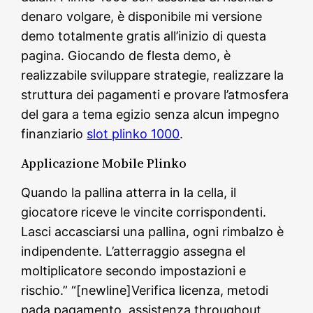
denaro volgare, è disponibile mi versione
demo totalmente gratis all’inizio di questa
pagina. Giocando de flesta demo, è
realizzabile sviluppare strategie, realizzare la
struttura dei pagamenti e provare l’atmosfera
del gara a tema egizio senza alcun impegno
finanziario
slot plinko 1000
.
Applicazione Mobile Plinko
Quando la pallina atterra in la cella, il
giocatore riceve le vincite corrispondenti.
Lasci accasciarsi una pallina, ogni rimbalzo è
indipendente. L’atterraggio assegna el
moltiplicatore secondo impostazioni e
rischio.” “[newline]Verifica licenza, metodi
pada pagamento, assistenza throughout