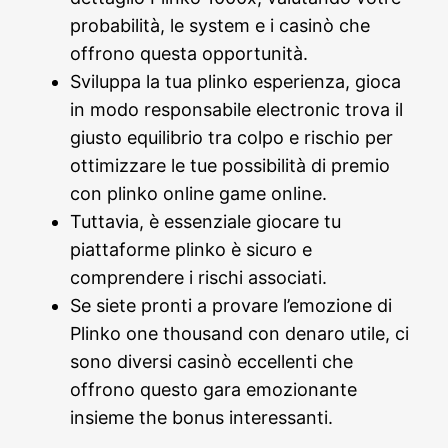
probabilità, le system e i casinò che
offrono questa opportunità.
Sviluppa la tua plinko esperienza, gioca
in modo responsabile electronic trova il
giusto equilibrio tra colpo e rischio per
ottimizzare le tue possibilità di premio
con plinko online game online.
Tuttavia, è essenziale giocare tu
piattaforme plinko è sicuro e
comprendere i rischi associati.
Se siete pronti a provare l’emozione di
Plinko one thousand con denaro utile, ci
sono diversi casinò eccellenti che
offrono questo gara emozionante
insieme the bonus interessanti.