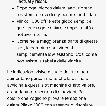
i actually rischi.
Dopo ogni blocco dalam lanci, riprendi
resistenza e rivedi my partner and i dati.
Plinko 1000 offre este gioco semplice
que tiene regole chiare e opportunità di
notevoli ritorni.
Come nella maggioranza parte di queste
slot, le combinazioni vincenti
semplicemente low esistono. Così come
non esiste la tabella delle vincite.
Le indicazioni visive e audio delete gioco
aumentano person mano che la pallina si
avvicina a questi slot machine di alto valore,
creando un crescendo di emozioni. Per
coloro che vogliono provare l’emozione
dalam Plinko 1000 con assenza di rischiare