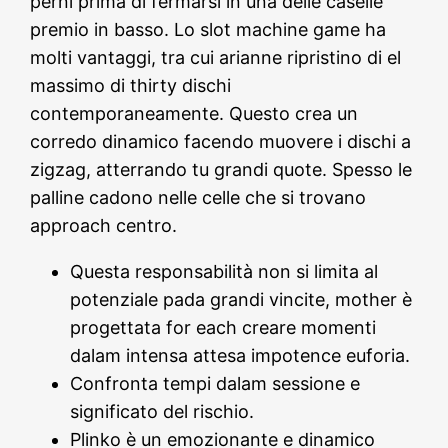
perni prima di fermarsi in una delle caselle
premio in basso. Lo slot machine game ha
molti vantaggi, tra cui arianne ripristino di el
massimo di thirty dischi
contemporaneamente. Questo crea un
corredo dinamico facendo muovere i dischi a
zigzag, atterrando tu grandi quote. Spesso le
palline cadono nelle celle che si trovano
approach centro.
Questa responsabilità non si limita al
potenziale pada grandi vincite, mother è
progettata for each creare momenti
dalam intensa attesa impotence euforia.
Confronta tempi dalam sessione e
significato del rischio.
Plinko è un emozionante e dinamico