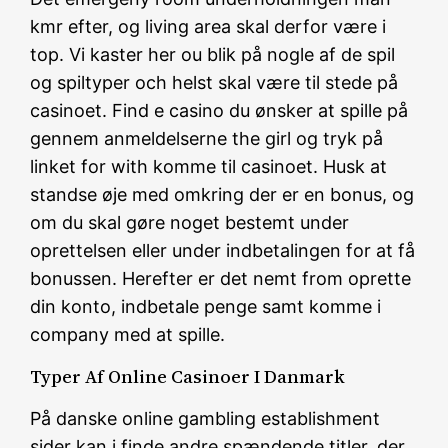
kmr efter, og living area skal derfor være i
top. Vi kaster her ou blik på nogle af de spil
og spiltyper och helst skal være til stede på
casinoet. Find e casino du ønsker at spille på
gennem anmeldelserne the girl og tryk på
linket for with komme til casinoet. Husk at
standse øje med omkring der er en bonus, og
om du skal gøre noget bestemt under
oprettelsen eller under indbetalingen for at få
bonussen. Herefter er det nemt from oprette
din konto, indbetale penge samt komme i
company med at spille.
Typer Af Online Casinoer I Danmark
På danske online gambling establishment
sider kan i finde andre spændende titler, der