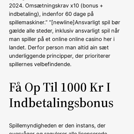
2024. Omsætningskrav x10 (bonus +
indbetaling), indenfor 60 dage på
spillemaskiner.” “[newline]Ansvarligt spil bør
gælde alle steder, inklusiv ansvarligt spil når
man spiller på et online online casino her i
landet. Derfor person man altid ain sæt
underliggende principper, der prioriterer
spillernes velbefindende.
Få Op Til 1000 Kr I
Indbetalingsbonus
Spillemyndigheden er den instans, der
overvåger og regulerer alle licenserede