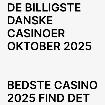
DE BILLIGSTE
DANSKE
CASINOER
OKTOBER 2025
BEDSTE CASINO
2025 FIND DET