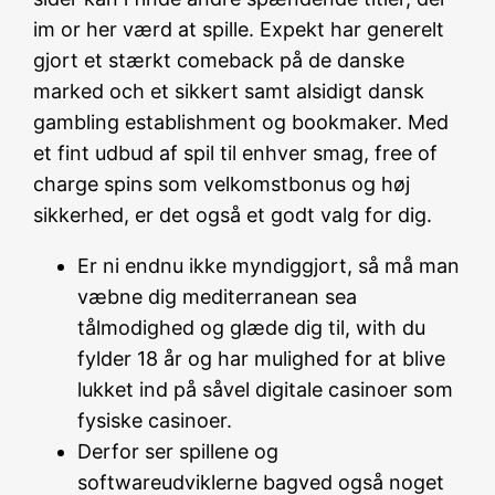
im or her værd at spille. Expekt har generelt
gjort et stærkt comeback på de danske
marked och et sikkert samt alsidigt dansk
gambling establishment og bookmaker. Med
et fint udbud af spil til enhver smag, free of
charge spins som velkomstbonus og høj
sikkerhed, er det også et godt valg for dig.
Er ni endnu ikke myndiggjort, så må man
væbne dig mediterranean sea
tålmodighed og glæde dig til, with du
fylder 18 år og har mulighed for at blive
lukket ind på såvel digitale casinoer som
fysiske casinoer.
Derfor ser spillene og
softwareudviklerne bagved også noget