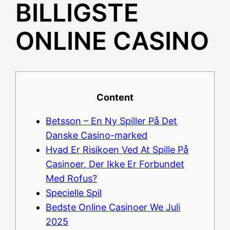
BILLIGSTE
ONLINE CASINO
Content
Betsson – En Ny Spiller På Det
Danske Casino-marked
Hvad Er Risikoen Ved At Spille På
Casinoer, Der Ikke Er Forbundet
Med Rofus?
Specielle Spil
Bedste Online Casinoer We Juli
2025