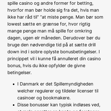
spille casino og andre former for betting,
hvorfor man bør holde sig fra det, hvis man
ikke har råd til” “at miste penge. Man bør som
lowest sætte en grænse for, hvor rigtig
mange penge man må spille for omkring
dagen, ugen elr måneden. Derudover bør du
bruge den nødvendige tid på at sætte drill
down ind i sobre oplyste bonusbetingelser. I
princippet vil i kunne få annulleret din casino
bonus, hvis du ikke opfylder de givne
betingelser.
I Danmark er det Spillemyndigheden
welcher regulerer og tildeler licenser til
casinoer og bookmakere.
Disse bonusser kan typisk indløses ved,