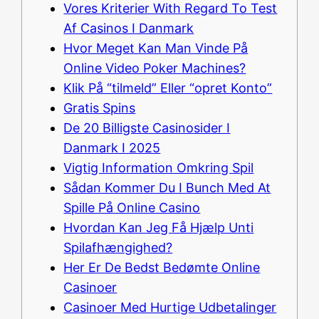
Vores Kriterier With Regard To Test
Af Casinos I Danmark
Hvor Meget Kan Man Vinde På
Online Video Poker Machines?
Klik På “tilmeld” Eller “opret Konto”
Gratis Spins
De 20 Billigste Casinosider I
Danmark I 2025
Vigtig Information Omkring Spil
Sådan Kommer Du I Bunch Med At
Spille På Online Casino
Hvordan Kan Jeg Få Hjælp Unti
Spilafhængighed?
Her Er De Bedst Bedømte Online
Casinoer
Casinoer Med Hurtige Udbetalinger