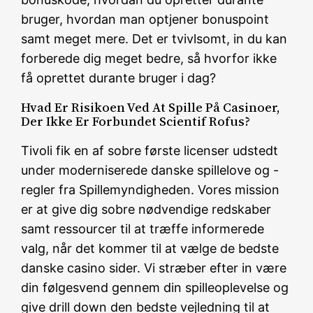
bruger, hvordan man optjener bonuspoint
samt meget mere. Det er tvivlsomt, in du kan
forberede dig meget bedre, så hvorfor ikke
få oprettet durante bruger i dag?
Hvad Er Risikoen Ved At Spille På Casinoer,
Der Ikke Er Forbundet Scientif Rofus?
Tivoli fik en af sobre første licenser udstedt
under moderniserede danske spillelove og -
regler fra Spillemyndigheden. Vores mission
er at give dig sobre nødvendige redskaber
samt ressourcer til at træffe informerede
valg, når det kommer til at vælge de bedste
danske casino sider. Vi stræber efter in være
din følgesvend gennem din spilleoplevelse og
give drill down den bedste vejledning til at