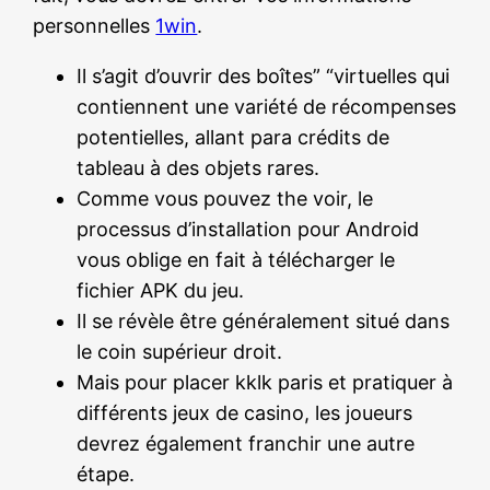
personnelles
1win
.
Il s’agit d’ouvrir des boîtes” “virtuelles qui
contiennent une variété de récompenses
potentielles, allant para crédits de
tableau à des objets rares.
Comme vous pouvez the voir, le
processus d’installation pour Android
vous oblige en fait à télécharger le
fichier APK du jeu.
Il se révèle être généralement situé dans
le coin supérieur droit.
Mais pour placer kklk paris et pratiquer à
différents jeux de casino, les joueurs
devrez également franchir une autre
étape.