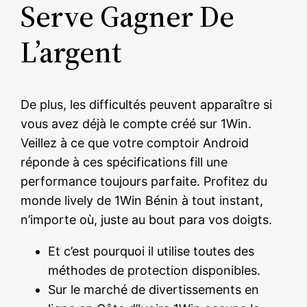
Serve Gagner De
L’argent
De plus, les difficultés peuvent apparaître si
vous avez déjà le compte créé sur 1Win.
Veillez à ce que votre comptoir Android
réponde à ces spécifications fill une
performance toujours parfaite. Profitez du
monde lively de 1Win Bénin à tout instant,
n’importe où, juste au bout para vos doigts.
Et c’est pourquoi il utilise toutes des
méthodes de protection disponibles.
Sur le marché de divertissements en