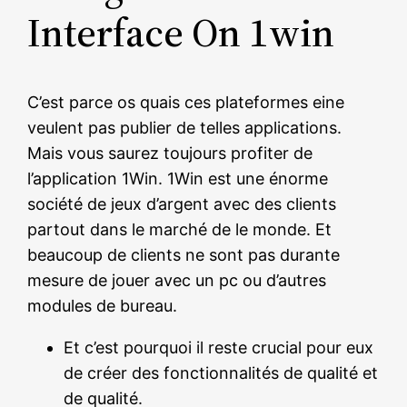
Interface On 1win
C’est parce os quais ces plateformes eine
veulent pas publier de telles applications.
Mais vous saurez toujours profiter de
l’application 1Win. 1Win est une énorme
société de jeux d’argent avec des clients
partout dans le marché de le monde. Et
beaucoup de clients ne sont pas durante
mesure de jouer avec un pc ou d’autres
modules de bureau.
Et c’est pourquoi il reste crucial pour eux
de créer des fonctionnalités de qualité et
de qualité.