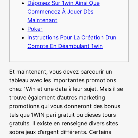
Déposez Sur 1win Ainsi Que
Commencez À Jouer Dès
Maintenant
Poker
Instructions Pour La Création D’un
Compte En Déambulant 1win
Et maintenant, vous devez parcourir un
tableau avec les importantes promotions
chez 1Win et une data à leur sujet. Mais il se
trouve également d’autres marketing
promotions qui vous donneront des bonus
tels que 1WIN pari gratuit ou dieses tours
gratuits. Il existe en renseigné divers sites
sobre jeux d’argent différents. Certains