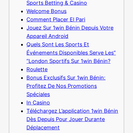
Sports Betting & Casino
Welcome Bonus
Comment Placer El Pari
Jouez Sur 1win Bénin Depuis Votre
Appareil Android
Quels Sont Les Sports Et
Événements Disponibles Serve Les”
“London Sportifs Sur 1win Bénin?
Roulette
Bonus Exclusifs Sur 1win Bénin:
Profitez De Nos Promotions
Spéciales
In Casino
Téléchargez L’application 1win Bénin
Dès Depuis Pour Jouer Durante
Déplacement