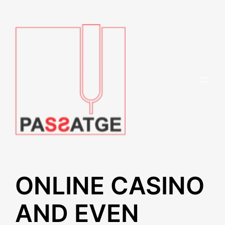
Skip
to
content
ONLINE CASINO
AND EVEN