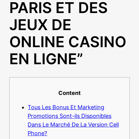
PARIS ET DES
JEUX DE
ONLINE CASINO
EN LIGNE”
Content
Tous Les Bonus Et Marketing
Promotions Sont-ils Disponibles
Dans Le Marché De La Version Cell
Phone?