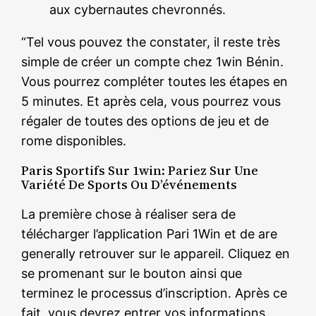
aux cybernautes chevronnés.
“Tel vous pouvez the constater, il reste très
simple de créer un compte chez 1win Bénin.
Vous pourrez compléter toutes les étapes en
5 minutes. Et après cela, vous pourrez vous
régaler de toutes des options de jeu et de
rome disponibles.
Paris Sportifs Sur 1win: Pariez Sur Une
Variété De Sports Ou D’événements
La première chose à réaliser sera de
télécharger l’application Pari 1Win et de are
generally retrouver sur le appareil. Cliquez en
se promenant sur le bouton ainsi que
terminez le processus d’inscription. Après ce
fait, vous devrez entrer vos informations