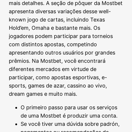
mais detalhes. A seção de pôquer da Mostbet
apresenta diversas variações desse well-
known jogo de cartas, incluindo Texas
Hold’em, Omaha e bastante mais. Os
jogadores podem participar para torneios
com distintos apostas, competindo
apresentando outros usuários por grandes
prêmios. Na Mostbet, você encontrará
diferentes mercados em virtude de
participar, como apostas esportivas, e-
sports, games de azar, cassino ao vivo,
dream games e muito mais.
O primeiro passo para usar os serviços
de uma Mostbet é produzir uma conta.
Se você tiver uma dúvida sobre padrón,