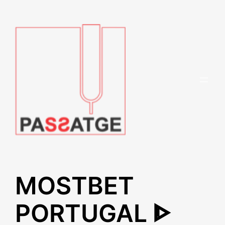
Skip
to
content
MOSTBET
PORTUGAL ᐈ