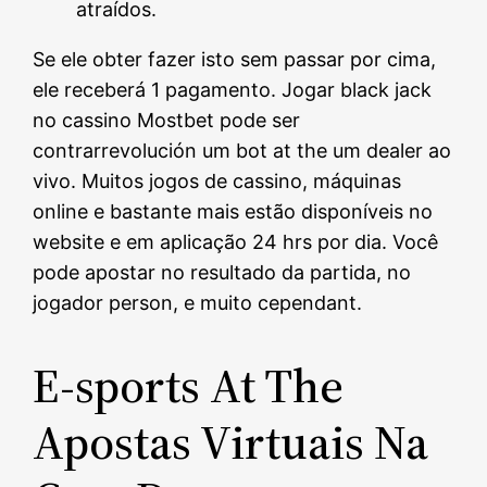
atraídos.
Se ele obter fazer isto sem passar por cima,
ele receberá 1 pagamento. Jogar black jack
no cassino Mostbet pode ser
contrarrevolución um bot at the um dealer ao
vivo. Muitos jogos de cassino, máquinas
online e bastante mais estão disponíveis no
website e em aplicação 24 hrs por dia. Você
pode apostar no resultado da partida, no
jogador person, e muito cependant.
E-sports At The
Apostas Virtuais Na