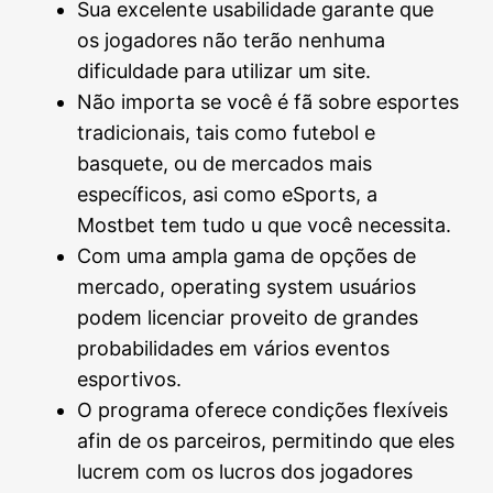
Sua excelente usabilidade garante que
os jogadores não terão nenhuma
dificuldade para utilizar um site.
Não importa se você é fã sobre esportes
tradicionais, tais como futebol e
basquete, ou de mercados mais
específicos, asi como eSports, a
Mostbet tem tudo u que você necessita.
Com uma ampla gama de opções de
mercado, operating system usuários
podem licenciar proveito de grandes
probabilidades em vários eventos
esportivos.
O programa oferece condições flexíveis
afin de os parceiros, permitindo que eles
lucrem com os lucros dos jogadores