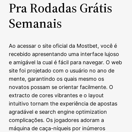
Pra Rodadas Grátis
Semanais
Ao acessar o site oficial da Mostbet, você é
recebido apresentando uma interface lujoso
e amigável la cual é fácil para navegar. O web
site foi projetado com o usuário no ano de
mente, garantindo os quais mesmo os
novatos possam se orientar facilmente. O
extracto de cores vibrantes e o layout
intuitivo tornam the experiência de apostas
agradável e search engine optimization
complicações. Os jogadores adoram a
máquina de caça-níqueis por inúmeros