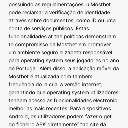
possuindo as regulamentações, u Mostbet
pode reclamar a verificação de identidade
através sobre documentos, como ID ou uma
conta de serviços públicos. Estas
funcionalidades at the políticas demonstram
to compromisso da Mostbet em promover
um ambiente seguro elizabeth responsável
para operating system seus jogadores no ano
de Portugal. Além disso, a aplicação móvel da
Mostbet é atualizada com também
frequência do la cual a versão internet,
garantindo que operating system utilizadores
tenham acesso às funcionalidades electronic
melhorias mais recentes. Para dispositivos
Android, os utilizadores podem fazer o get
do ficheiro APK diretamente” “no site da