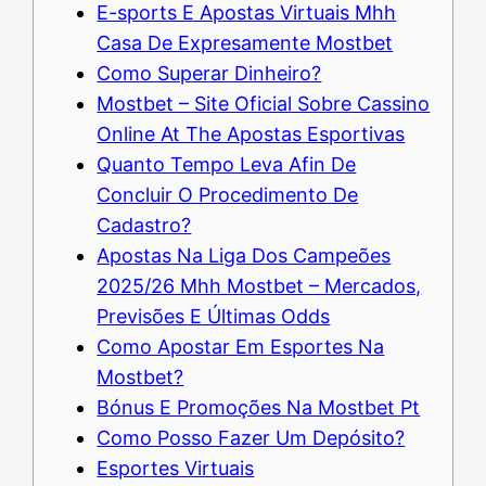
E-sports E Apostas Virtuais Mhh
Casa De Expresamente Mostbet
Como Superar Dinheiro?
Mostbet – Site Oficial Sobre Cassino
Online At The Apostas Esportivas
Quanto Tempo Leva Afin De
Concluir O Procedimento De
Cadastro?
Apostas Na Liga Dos Campeões
2025/26 Mhh Mostbet – Mercados,
Previsões E Últimas Odds
Como Apostar Em Esportes Na
Mostbet?
Bónus E Promoções Na Mostbet Pt
Como Posso Fazer Um Depósito?
Esportes Virtuais