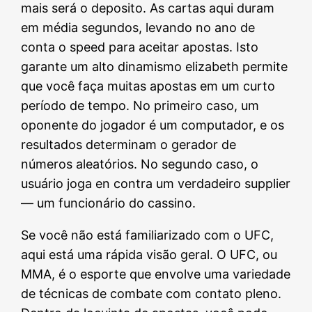
mais será o deposito. As cartas aqui duram
em média segundos, levando no ano de
conta o speed para aceitar apostas. Isto
garante um alto dinamismo elizabeth permite
que você faça muitas apostas em um curto
período de tempo. No primeiro caso, um
oponente do jogador é um computador, e os
resultados determinam o gerador de
números aleatórios. No segundo caso, o
usuário joga en contra um verdadeiro supplier
— um funcionário do cassino.
Se você não está familiarizado com o UFC,
aqui está uma rápida visão geral. O UFC, ou
MMA, é o esporte que envolve uma variedade
de técnicas de combate com contato pleno.