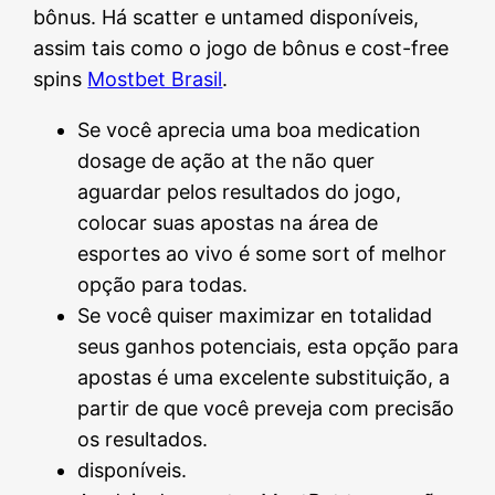
bônus. Há scatter e untamed disponíveis,
assim tais como o jogo de bônus e cost-free
spins
Mostbet Brasil
.
Se você aprecia uma boa medication
dosage de ação at the não quer
aguardar pelos resultados do jogo,
colocar suas apostas na área de
esportes ao vivo é some sort of melhor
opção para todas.
Se você quiser maximizar en totalidad
seus ganhos potenciais, esta opção para
apostas é uma excelente substituição, a
partir de que você preveja com precisão
os resultados.
disponíveis.