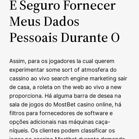
É Seguro Fornecer
Meus Dados
Pessoais Durante O
Assim, para os jogadores la cual querem
experimentar some sort of atmosfera do
cassino ao vivo search engine marketing sair
de casa, a roleta on the web ao vivo a new
proporciona. Há alguma barra de desea na
sala de jogos do MostBet casino online, há
filtros para fornecedores de software e
opções adicionais nas máquinas caça-
níqueis. Os clientes podem classificar os