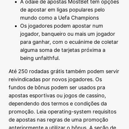
A odaie de apostas MostBet tem opções
de apostar em ligas populares pelo
mundo como a Uefa Champions
Os jogadores podem apostar num
jogador, banqueiro ou mais um jogador
para ganhar, com o ecuánime de coletar
alguma soma de tarjetas próxima a
being unfaithful.
Até 250 rodadas grátis também podem servir
reivindicadas por novos jogadores. Os
fundos de bônus podem ser usados pra
apostas esportivas ou jogos de cassino,
dependendo dos termos e condições da
promoção. Leia operating-system requisitos
de apostas nas regras de uma promoção
anteriormente a utilizar o bônus. A seção de