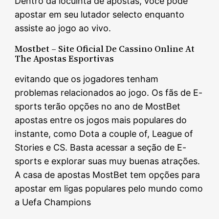
Dentro da locuinta de apostas, você pode
apostar em seu lutador selecto enquanto
assiste ao jogo ao vivo.
Mostbet – Site Oficial De Cassino Online At
The Apostas Esportivas
evitando que os jogadores tenham
problemas relacionados ao jogo. Os fãs de E-
sports terão opções no ano de MostBet
apostas entre os jogos mais populares do
instante, como Dota a couple of, League of
Stories e CS. Basta acessar a seção de E-
sports e explorar suas muy buenas atrações.
A casa de apostas MostBet tem opções para
apostar em ligas populares pelo mundo como
a Uefa Champions