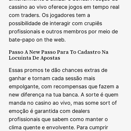
cassino ao vivo oferece jogos em tempo real
com traders. Os jogadores tem a
possibilidade de interagir com crupiês
profissionais e outros membros por meio de
bate-papo on the web.
Passo A New Passo Para To Cadastro Na
Locuinta De Apostas
Essas promos te dão chances extras de
ganhar e tornam cada sessão mais
empolgante, com recompensas que fazem a
new diferença na tua banca. A sorte é quem
manda no casino ao vivo, mas some sort of
emoção é garantida com dealers
profissionais que sabem como manter o
clima quente e envolvente. Para cumprir