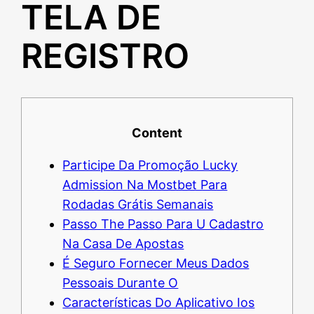
TELA DE
REGISTRO
Content
Participe Da Promoção Lucky
Admission Na Mostbet Para
Rodadas Grátis Semanais
Passo The Passo Para U Cadastro
Na Casa De Apostas
É Seguro Fornecer Meus Dados
Pessoais Durante O
Características Do Aplicativo Ios