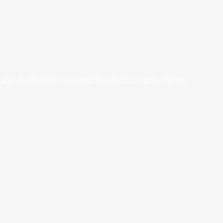
 per a niños
Cursos especiales
Extraescolares