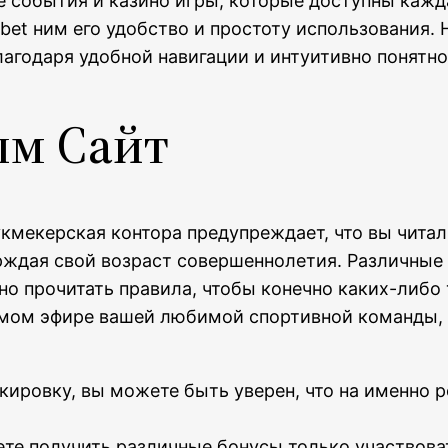
 события и казино игры, которые доступны кажд
et ним его удобство и простоту использования. 
агодаря удобной навигации и интуитивно понятно
ым Сайт
укмекерская контора предупреждает, что вы читал
ждая свой возраст совершеннолетия. Различные 
 прочитать правила, чтобы конечно каких-либо т
ямом эфире вашей любимой спортивной команды,
ировку, вы можете быть уверен, что на именно р
те получить различные бонусы только участвоват