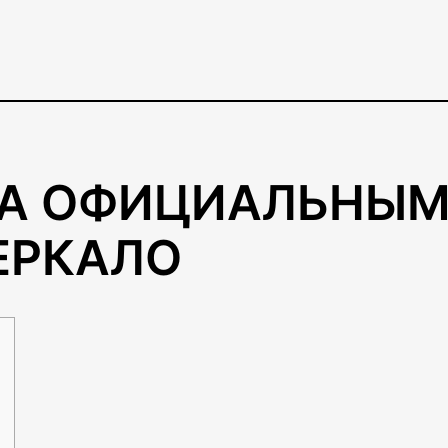
НА ОФИЦИАЛЬНЫМ
ЕРКАЛО