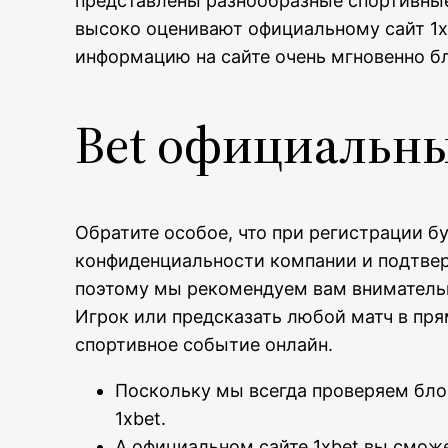
представлены разнообразные спортивные
высоко оценивают официальному сайт 1xb
информацию на сайте очень мгновенно бл
Bet официальн
Обратите особое, что при регистрации б
конфиденциальности компании и подтвер
поэтому мы рекомендуем вам внимательно
Игрок или предсказать любой матч в пр
спортивное событие онлайн.
Поскольку мы всегда проверяем блок
1xbet.
А официальном сайте 1xbet вы сможе