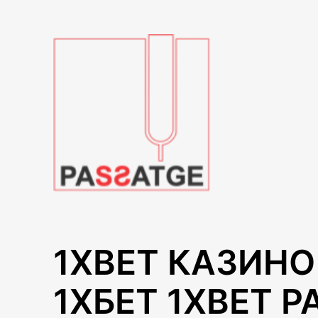
Skip
to
content
1XBET КАЗИН
1ХБЕТ 1XBET 