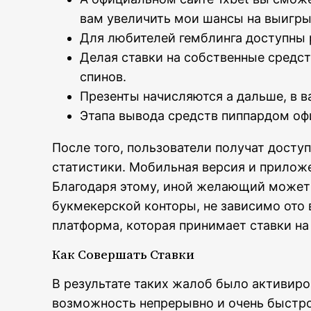
вам увеличить мои шансы на выигр
Для любителей гемблинга доступны 
Делая ставки на собственные средств
спинов.
Презенты начисляются а дальше, в в
Этапа вывода средств пиппардом офи
После того, пользователи получат досту
статистики. Мобильная версия и приложе
Благодаря этому, иной желающий может 
букмекерской конторы, не зависимо ото 
платформа, которая принимает ставки н
Как Совершать Ставки
В результате таких жалоб было активиро
возможность непрерывно и очень быстро 