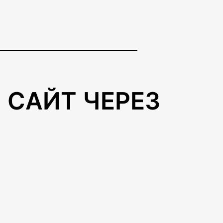
 САЙТ ЧЕРЕЗ